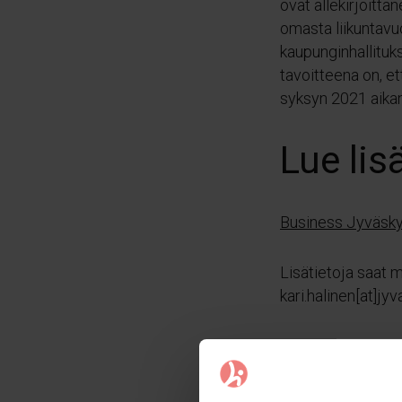
ovat allekirjoitta
omasta liikuntavu
kaupunginhallituk
tavoitteena on, e
syksyn 2021 aikan
Lue lis
Business Jyväsky
Lisätietoja saat m
kari.halinen[at]jyv