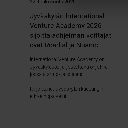
22. toukokuuta 2026
s
e
Jyväskylän International
n
Venture Academy 2026 -
v
a
sijoittajaohjelman voittajat
l
ovat Roadial ja Nuanic
i
n
International Venture Academy on
t
Jyväskylässä järjestettävä ohjelma,
a
jossa startup- ja scaleup...
Kirjoittanut Jyväskylän kaupungin
elinkeinopalvelut