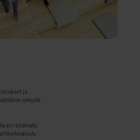
opimukset ja
äätöksia syksyllä
 eri rintamalla.
attikorkeakoulu