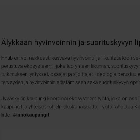
Älykkään hyvinvoinnin ja suorituskyvyn l
HHub on voimakkaasti kasvava hyvinvointi- ja liikuntatietoon se
perustuva ekosysteemi, joka tuo yhteen liikunnan, suorituskyvyn
tutkimuksen, yritykset, osaajat ja sijoittajat.
Ideologia perustuu 
terveyden ja hyvinvoinnin edistämiseen sekä suorituskyvyn opti
Jyväskylän kaupunki koordinoi ekosysteemityötä, joka on osa 
kaupungit ja yhteisöt -ohjelmakokonaisuutta. Työtä rahoittaa 
liitto.
#innokaupungit