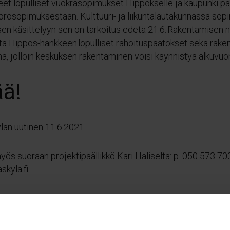
neet lopulliset vuokrasopimukset Hippokselle ja kaupunki pä
orosopimuksestaan. Kulttuuri- ja liikuntalautakunnassa sopi
sen käsittelyyn sen on tarkoitus edetä 21.6. Rakentamisen
ttä Hippos-hankkeen lopulliset rahoituspäätökset sekä rak
a, jolloin keskuksen rakentaminen voisi käynnistyä alkuvu
ää!
län uutinen 11.6.2021
yös suoraan projektipäällikkö Kari Haliselta: p. 050 573 70
askyla.fi