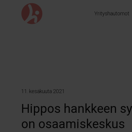
Siirry
suoraan
Yrityshautomot
sisältöön
11. kesäkuuta 2021
Hippos hankkeen s
on osaamiskeskus