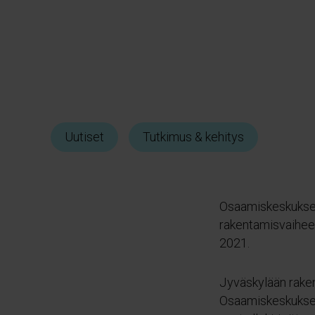
Uutiset
Tutkimus & kehitys
Osaamiskeskuksen 
rakentamisvaiheen
2021.
Jyväskylään raken
Osaamiskeskuksen