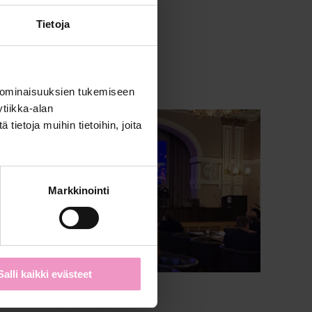
Tietoja
 ominaisuuksien tukemiseen
tiikka-alan
ietoja muihin tietoihin, joita
Markkinointi
Salli kaikki evästeet
27. lokakuuta 2025