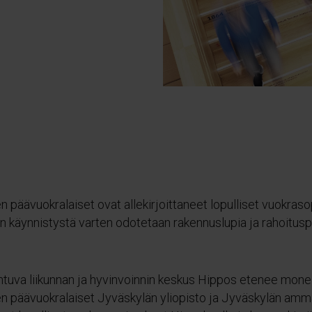
päävuokralaiset ovat allekirjoittaneet lopulliset vuokras
 käynnistystä varten odotetaan rakennuslupia ja rahoitusp
tuva liikunnan ja hyvinvoinnin keskus Hippos etenee monella
 päävuokralaiset Jyväskylän yliopisto ja Jyväskylän amm