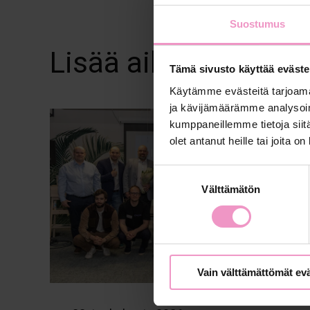
Suostumus
Lisää aiheesta
Tämä sivusto käyttää eväste
Käytämme evästeitä tarjoama
ja kävijämäärämme analysoim
kumppaneillemme tietoja siitä
olet antanut heille tai joita o
S
Välttämätön
u
o
s
t
u
Vain välttämättömät ev
m
u
k