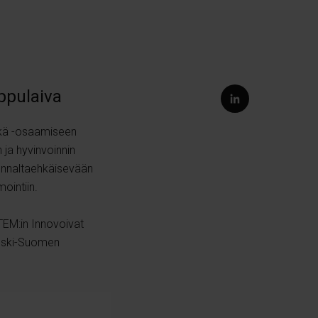
ippulaiva
kä
-osaamiseen
 ja hyvinvoinnin
ennaltaehkäisevään
mointiin.
TEM:in Innovoivat
Keski-Suomen