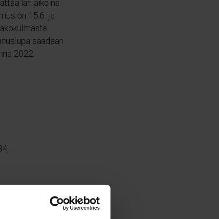
ättää lähiaikoina
mus on 15.6. ja
 näkökulmasta
ennuslupa saadaan
onna 2022.
34,