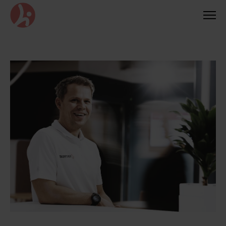
Siirry
suoraan
sisältöön