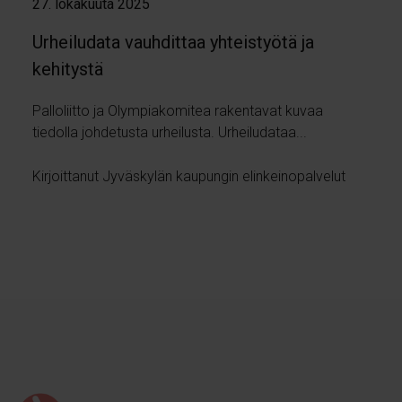
27. lokakuuta 2025
Urheiludata vauhdittaa yhteistyötä ja
kehitystä
Palloliitto ja Olympiakomitea rakentavat kuvaa
tiedolla johdetusta urheilusta. Urheiludataa...
Kirjoittanut Jyväskylän kaupungin elinkeinopalvelut