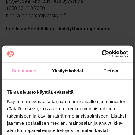
projektipäällikkö, Business Jyväskylä
+358 50 413 7028
nina.rautiainen(at)jyvaskyla.fi
Lue lisää Seed Village -kiihdyttämöohjelmasta
Suostumus
Yksityiskohdat
Tietoja
Lisää aiheesta
Tämä sivusto käyttää evästeitä
Käytämme evästeitä tarjoamamme sisällön ja mainosten
räätälöimiseen, sosiaalisen median ominaisuuksien
tukemiseen ja kävijämäärämme analysoimiseen. Lisäksi
jaamme sosiaalisen median, mainosalan ja analytiikka-
alan kumppaneillemme tietoja siitä, miten käytät