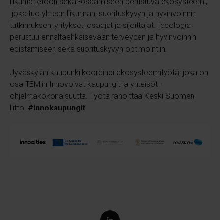
liikuntatietoon sekä
-osaamiseen perustuva ekosysteemi,
joka tuo yhteen liikunnan, suorituskyvyn ja hyvinvoinnin
tutkimuksen, yritykset, osaajat ja sijoittajat.
Ideologia
perustuu ennaltaehkäisevään terveyden ja hyvinvoinnin
edistämiseen sekä suorituskyvyn optimointiin.
Jyväskylän kaupunki koordinoi ekosysteemityötä, joka on
osa TEM:in Innovoivat kaupungit ja yhteisöt -
ohjelmakokonaisuutta. Työtä rahoittaa Keski-Suomen
liitto.
#innokaupungit