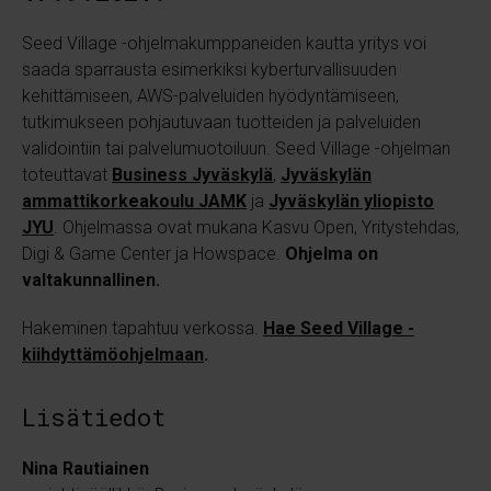
Seed Village -ohjelmakumppaneiden kautta yritys voi
saada sparrausta esimerkiksi kyberturvallisuuden
kehittämiseen, AWS-palveluiden hyödyntämiseen,
tutkimukseen pohjautuvaan tuotteiden ja palveluiden
validointiin tai palvelumuotoiluun. Seed Village -ohjelman
toteuttavat
Business Jyväskylä
,
Jyväskylän
ammattikorkeakoulu JAMK
ja
Jyväskylän yliopisto
JYU
. Ohjelmassa ovat mukana Kasvu Open, Yritystehdas,
Digi & Game Center ja Howspace.
Ohjelma on
valtakunnallinen.
Hakeminen tapahtuu verkossa.
Hae Seed Village -
kiihdyttämöohjelmaan
.
Lisätiedot
Nina Rautiainen