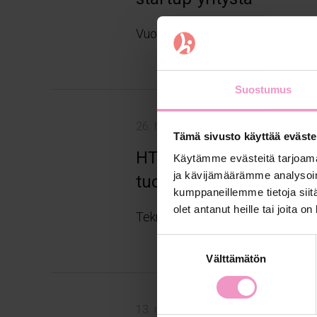
Vuoden 2025 International Venture
Suostumus
26. helmik. 2025
Tämä sivusto käyttää eväste
HTM Solutions kiihdytti
Käytämme evästeitä tarjoama
ja kävijämäärämme analysoim
tuotekehitykseen
kumppaneillemme tietoja siitä
olet antanut heille tai joita o
Teknologiayritys HTM Solutions os
S
Välttämätön
u
o
s
13. marrask. 2024
t