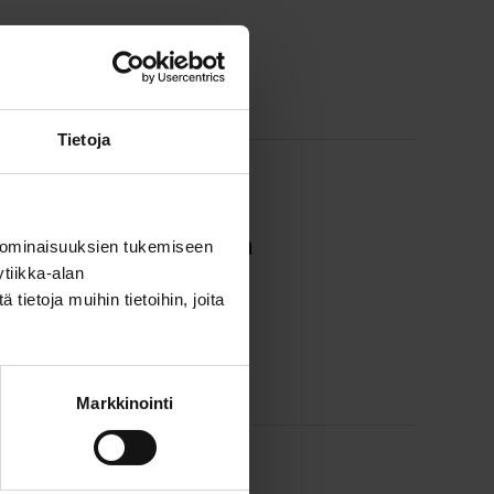
n...
Tietoja
a verkostoja ja tukea
 ominaisuuksien tukemiseen
tiikka-alan
ietoja muihin tietoihin, joita
..
Markkinointi