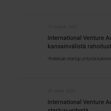
15. toukok. 2025
International Venture 
kansainvälistä rahoitust
Yhdeksän startup-yritystä kokoon
29. huhtik. 2025
International Venture A
startup-yritystä