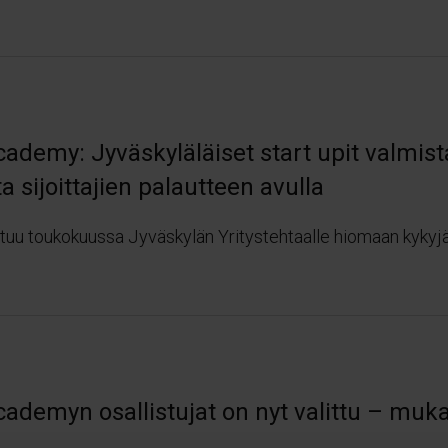
Academy: Jyväskyläläiset start upit valmi
a sijoittajien palautteen avulla
tuu toukokuussa Jyväskylän Yritystehtaalle hiomaan kykyjä
cademyn osallistujat on nyt valittu – mu