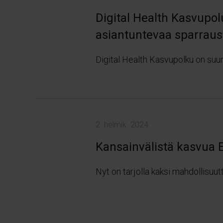
Digital Health Kasvupolu
asiantuntevaa sparraus
Digital Health Kasvupolku on suunna
2. helmik. 2024
Kansainvälistä kasvua E
Nyt on tarjolla kaksi mahdollisuu