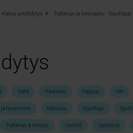
Kasvu ja kiihdytys
Tutkimus ja innovaatio
Sijoittajat
hdytys
t
Data
Hautomo
Hippos
IVA
 ja hyvinvointi
Rahoitus
Sijoittaja
Sport
Tutkimus & kehitys
Uutiset
Uutiskirje