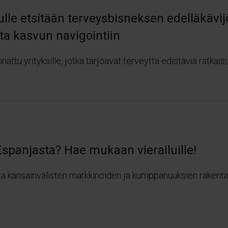
lle etsitään terveysbisneksen edelläkävijö
ta kasvun navigointiin
ttu yrityksille, jotka tarjoavat terveyttä edistäviä ratkaisuj
spanjasta? Hae mukaan vierailuille!
tta kansainvälisten markkinoiden ja kumppanuuksien rakenta