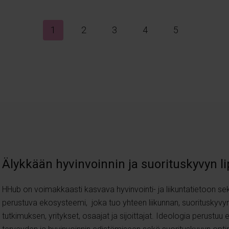
1
2
3
4
5
Älykkään hyvinvoinnin ja suorituskyvyn l
HHub on voimakkaasti kasvava hyvinvointi- ja liikuntatietoon se
perustuva ekosysteemi, joka tuo yhteen liikunnan, suorituskyvyn
tutkimuksen, yritykset, osaajat ja sijoittajat.
Ideologia perustuu 