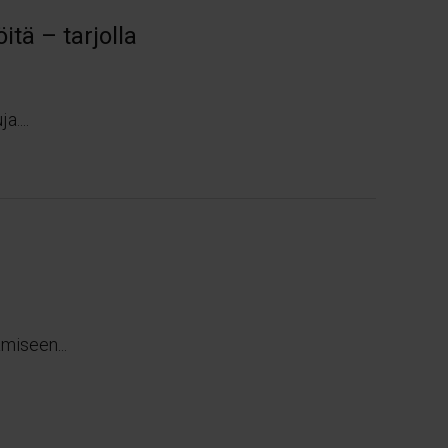
itä – tarjolla
a....
miseen...