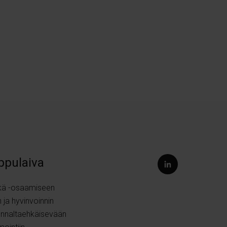
ippulaiva
kä
-osaamiseen
 ja hyvinvoinnin
ennaltaehkäisevään