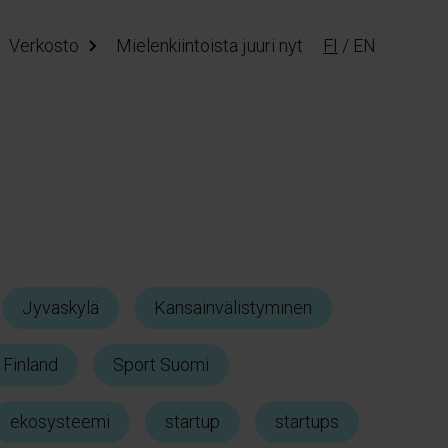
Verkosto
Mielenkiintoista juuri nyt
FI
/
EN
Jyväskylä
Kansainvälistyminen
 Finland
Sport Suomi
ekosysteemi
startup
startups