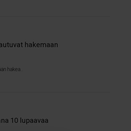
stautuvat hakemaan
än hakea...
kana 10 lupaavaa