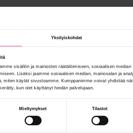
 Academyyn osallistuvat yritykset on nyt valittu. Mukana o
Yksityiskohdat
itä
 kasvuaan Seed Village -ohjelmassa – uusi
mme sisällön ja mainosten räätälöimiseen, sosiaalisen median
iseen. Lisäksi jaamme sosiaalisen median, mainosalan ja analy
, miten käytät sivustoamme. Kumppanimme voivat yhdistää näitä t
n kerätty, kun olet käyttänyt heidän palvelujaan.
allistui viime syksynä Seed Village -kasvuohjelmaan, mikä.
Mieltymykset
Tilastot