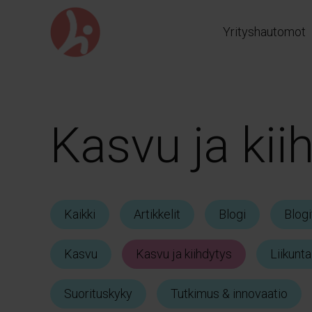
Siirry
suoraan
Yrityshautomot
sisältöön
Kasvu ja kii
Kaikki
Artikkelit
Blogi
Blogi
Kasvu
Kasvu ja kiihdytys
Liikunta
Suorituskyky
Tutkimus & innovaatio