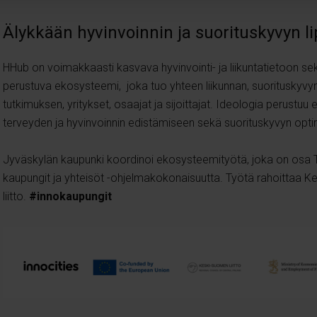
Älykkään hyvinvoinnin ja suorituskyvyn l
HHub on voimakkaasti kasvava hyvinvointi- ja liikuntatietoon se
perustuva ekosysteemi, joka tuo yhteen liikunnan, suorituskyvyn
tutkimuksen, yritykset, osaajat ja sijoittajat.
Ideologia perustuu 
terveyden ja hyvinvoinnin edistämiseen sekä suorituskyvyn opti
Jyväskylän kaupunki koordinoi ekosysteemityötä, joka on osa 
kaupungit ja yhteisöt -ohjelmakokonaisuutta. Työtä rahoittaa 
liitto.
#innokaupungit