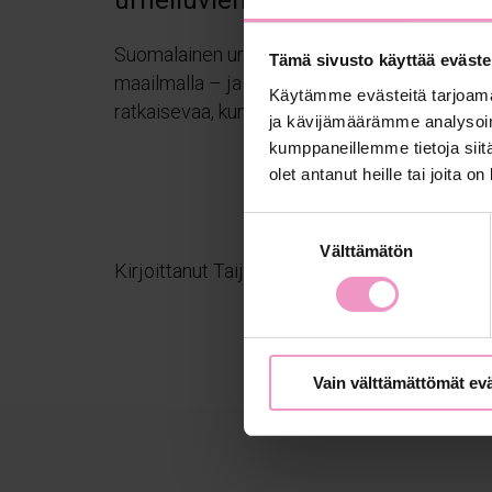
Suomalainen urheilubisnes kiinnostaa
Tämä sivusto käyttää eväste
maailmalla – ja juuri siksi yhteistyö on
Käytämme evästeitä tarjoama
ratkaisevaa, kun...
ja kävijämäärämme analysoim
kumppaneillemme tietoja siitä
olet antanut heille tai joita o
S
Välttämätön
u
Kirjoittanut Taija Lappeteläinen
o
s
t
u
Vain välttämättömät ev
m
u
k
s
e