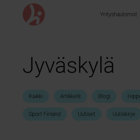
Siirry
suoraan
Yrityshautomot
sisältöön
Jyväskylä
Kaikki
Artikkelit
Blogi
Hipp
Sport Finland
Uutiset
Uutiskirje