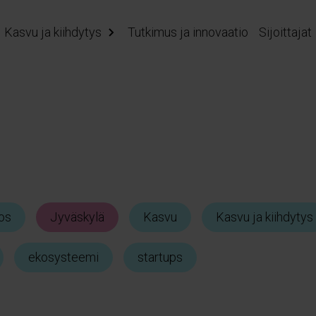
Kasvu ja kiihdytys
Tutkimus ja innovaatio
Sijoittajat
os
Jyväskylä
Kasvu
Kasvu ja kiihdytys
ekosysteemi
startups