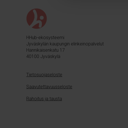
n
v
a
l
i
HHub-ekosysteemi
n
Jyväskylän kaupungin elinkeinopalvelut
t
Hannikaisenkatu 17
a
40100 Jyväskylä
Tietosuojaseloste
Saavutettavuusseloste
Rahoitus ja tausta