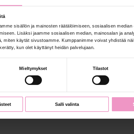
Suurin kasvu syntyy siellä,
minne kukaan ei vielä katso
itä
mme sisällön ja mainosten räätälöimiseen, sosiaalisen median
Miten pieni maa voi menestyä suurten
iseen. Lisäksi jaamme sosiaalisen median, mainosalan ja analy
joukossa? Vastaus löytyy usein sieltä,
, miten käytät sivustoamme. Kumppanimme voivat yhdistää näitä t
minne muut eivät vielä...
n kerätty, kun olet käyttänyt heidän palvelujaan.
Kirjoittanut Jyväskylän kaupungin
Mieltymykset
Tilastot
elinkeinopalvelut
ästeet
Salli valinta