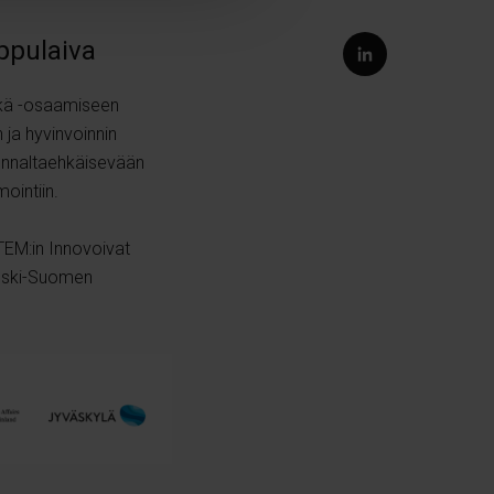
ippulaiva
kä
-osaamiseen
 ja hyvinvoinnin
ennaltaehkäisevään
mointiin.
TEM:in Innovoivat
Keski-Suomen