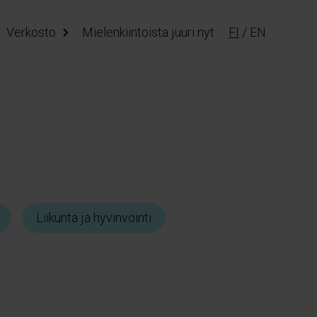
Verkosto
Mielenkiintoista juuri nyt
FI
/
EN
Liikunta ja hyvinvointi