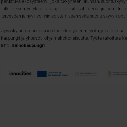
perustuva ekosysteemi, joka tuo yhteen liikunnan, suorituskyvyn
tutkimuksen, yritykset, osaajat ja sijoittajat.
Ideologia perustuu 
terveyden ja hyvinvoinnin edistämiseen sekä suorituskyvyn opti
Jyväskylän kaupunki koordinoi ekosysteemityötä, joka on osa 
kaupungit ja yhteisöt -ohjelmakokonaisuutta. Työtä rahoittaa 
liitto.
#innokaupungit