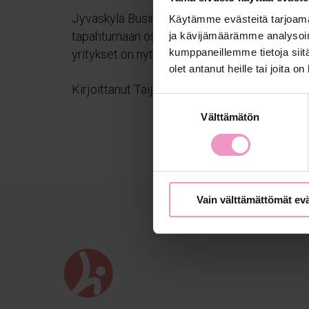
Jyväskylä Business Rally Investor Day -
Käytämme evästeitä tarjoama
tapahtumaan osallistuvat startup-
ja kävijämäärämme analysoim
kumppaneillemme tietoja siitä
yritykset on nyt valittu....
olet antanut heille tai joita o
Kirjoittanut Taija Lappeteläinen
S
Välttämätön
u
o
s
t
u
Vain välttämättömät ev
m
u
k
s
e
n
v