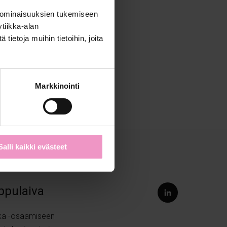
 ominaisuuksien tukemiseen
tiikka-alan
ietoja muihin tietoihin, joita
Markkinointi
Salli kaikki evästeet
ippulaiva
kä
-osaamiseen