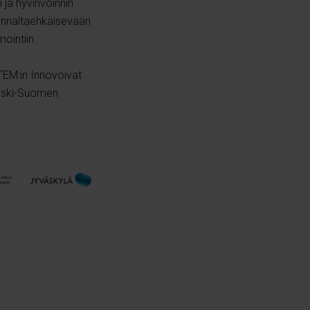
 ja hyvinvoinnin
ennaltaehkäisevään
mointiin.
TEM:in Innovoivat
Keski-Suomen