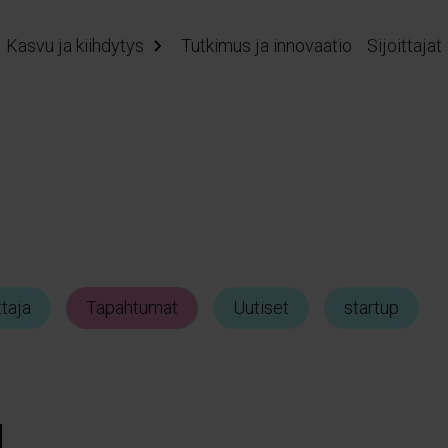
Kasvu ja kiihdytys
Tutkimus ja innovaatio
Sijoittajat
ttaja
Tapahtumat
Uutiset
startup