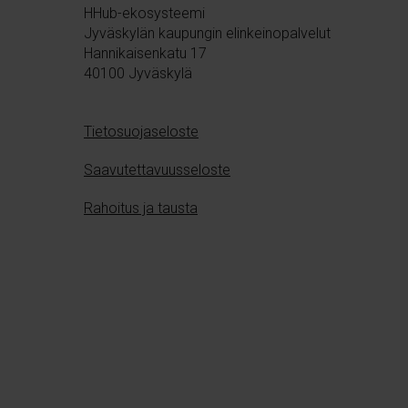
a
HHub-ekosysteemi
l
Jyväskylän kaupungin elinkeinopalvelut
Hannikaisenkatu 17
i
40100 Jyväskylä
n
t
a
Tietosuojaseloste
Saavutettavuusseloste
Rahoitus ja tausta