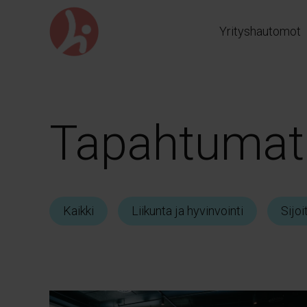
Siirry
suoraan
Yrityshautomot
sisältöön
Tapahtumat
Kaikki
Liikunta ja hyvinvointi
Sijoi