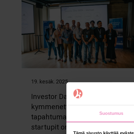
19. kesäk. 2025
Investor Day järjestetään
kymmenettä kertaa –
Suostumus
tapahtumassa kilpailevat
startupit on nyt valittu
Tämä sivusto käyttää eväste