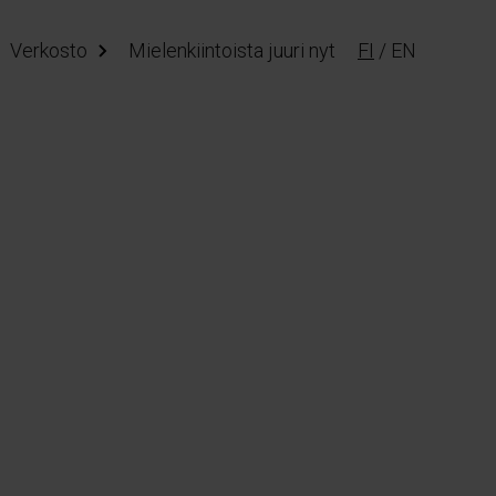
Verkosto
Mielenkiintoista juuri nyt
FI
/
EN