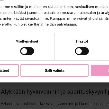
mme sisällön ja mainosten räätälöimiseen, sosiaalisen median
iseen. Lisäksi jaamme sosiaalisen median, mainosalan ja analy
, miten käytät sivustoamme. Kumppanimme voivat yhdistää näitä t
n kerätty, kun olet käyttänyt heidän palvelujaan.
Mieltymykset
Tilastot
ästeet
Salli valinta
Älykkään hyvinvoinnin ja suorituskyvyn l
HHub on voimakkaasti kasvava hyvinvointi- ja liikuntatietoon se