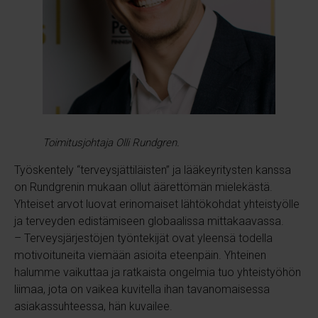
Toimitusjohtaja Olli Rundgren.
Työskentely “terveysjättiläisten” ja lääkeyritysten kanssa
on Rundgrenin mukaan ollut äärettömän mielekästä.
Yhteiset arvot luovat erinomaiset lähtökohdat yhteistyölle
ja terveyden edistämiseen globaalissa mittakaavassa.
– Terveysjärjestöjen työntekijät ovat yleensä todella
motivoituneita viemään asioita eteenpäin. Yhteinen
halumme vaikuttaa ja ratkaista ongelmia tuo yhteistyöhön
liimaa, jota on vaikea kuvitella ihan tavanomaisessa
asiakassuhteessa, hän kuvailee.