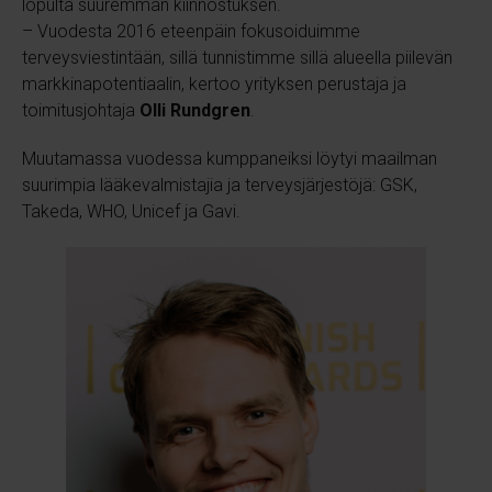
lopulta suuremman kiinnostuksen.
– Vuodesta 2016 eteenpäin fokusoiduimme
terveysviestintään, sillä tunnistimme sillä alueella piilevän
markkinapotentiaalin, kertoo yrityksen perustaja ja
toimitusjohtaja
Olli Rundgren
.
Muutamassa vuodessa kumppaneiksi löytyi maailman
suurimpia lääkevalmistajia ja terveysjärjestöjä: GSK,
Takeda, WHO, Unicef ja Gavi.