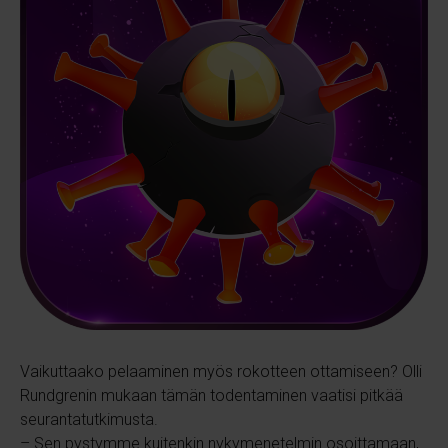
Vaikuttaako pelaaminen myös rokotteen ottamiseen? Olli
Rundgrenin mukaan tämän todentaminen vaatisi pitkää
seurantatutkimusta.
– Sen pystymme kuitenkin nykymenetelmin osoittamaan,