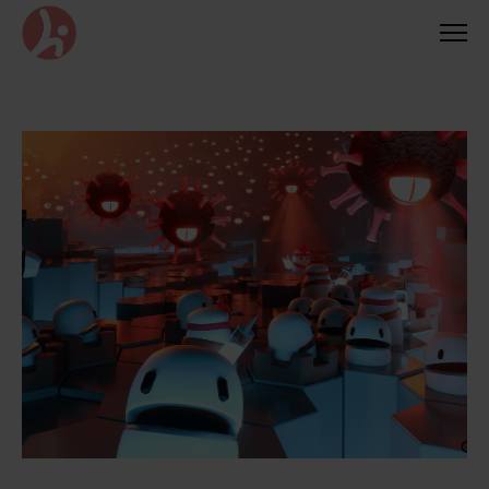
Siirry
suoraan
sisältöön