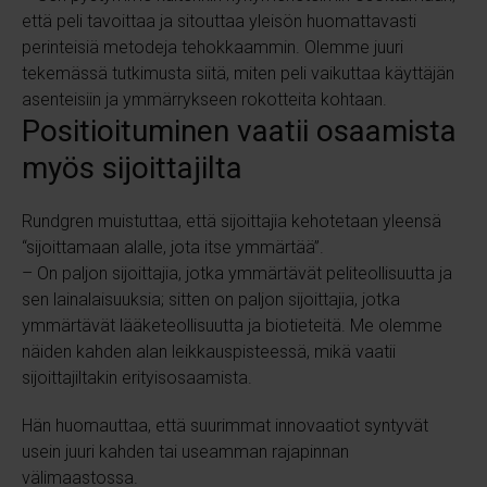
että peli tavoittaa ja sitouttaa yleisön huomattavasti
perinteisiä metodeja tehokkaammin. Olemme juuri
tekemässä tutkimusta siitä, miten peli vaikuttaa käyttäjän
asenteisiin ja ymmärrykseen rokotteita kohtaan.
Positioituminen vaatii osaamista
myös sijoittajilta
Rundgren muistuttaa, että sijoittajia kehotetaan yleensä
“sijoittamaan alalle, jota itse ymmärtää”.
– On paljon sijoittajia, jotka ymmärtävät peliteollisuutta ja
sen lainalaisuuksia; sitten on paljon sijoittajia, jotka
ymmärtävät lääketeollisuutta ja biotieteitä. Me olemme
näiden kahden alan leikkauspisteessä, mikä vaatii
sijoittajiltakin erityisosaamista.
Hän huomauttaa, että suurimmat innovaatiot syntyvät
usein juuri kahden tai useamman rajapinnan
välimaastossa.