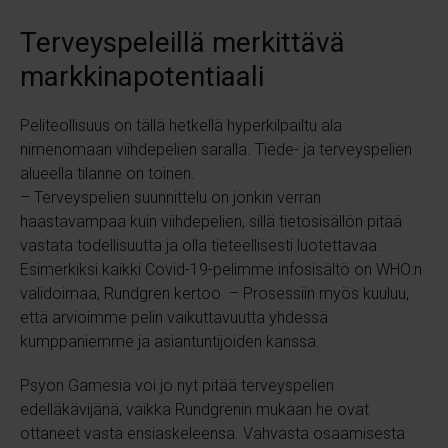
Terveyspeleillä merkittävä
markkinapotentiaali
Peliteollisuus on tällä hetkellä hyperkilpailtu ala
nimenomaan viihdepelien saralla. Tiede- ja terveyspelien
alueella tilanne on toinen.
– Terveyspelien suunnittelu on jonkin verran
haastavampaa kuin viihdepelien, sillä tietosisällön pitää
vastata todellisuutta ja olla tieteellisesti luotettavaa.
Esimerkiksi kaikki Covid-19-pelimme infosisältö on WHO:n
validoimaa, Rundgren kertoo. – Prosessiin myös kuuluu,
että arvioimme pelin vaikuttavuutta yhdessä
kumppaniemme ja asiantuntijoiden kanssa.
Psyon Gamesia voi jo nyt pitää terveyspelien
edelläkävijänä, vaikka Rundgrenin mukaan he ovat
ottaneet vasta ensiaskeleensa. Vahvasta osaamisesta