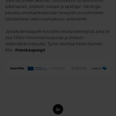
joka tuo yhteen liikunnan, suorituskyvyn ja hyvinvoinnin
tutkimuksen, yritykset, osaajat ja sijoittajat.
Ideologia
perustuu ennaltaehkäisevään terveyden ja hyvinvoinnin
edistämiseen sekä suorituskyvyn optimointiin.
Jyväskylän kaupunki koordinoi ekosysteemityötä, joka on
osa TEM:in Innovoivat kaupungit ja yhteisöt -
ohjelmakokonaisuutta. Työtä rahoittaa Keski-Suomen
liitto.
#innokaupungit