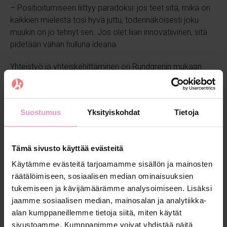
– Positioitumiseen liittyy paradoksi: jos teet sitä, mikä on
kaikkien mielestä tosi hyvä juttu, todennäköisesti joku
muukin on jo tehnyt sen. Jos olet liian innovatiivinen, sitä
pidetään vähän hulluna ideana.
Yhteistyö ja yhteiskehittäminen on Rundgrenin mukaan
yksi liiketoiminnan avainasioista.
– Kartoitamme koko ajan sopivia investoreita ja
yhteiskehittämismahdollisuuksia esimerkiksi yliopistojen
Suostumus
Yksityiskohdat
Tietoja
tai nonprofit-organisaatioiden kanssa.
Vaikuttavuus syntyy
Tämä sivusto käyttää evästeitä
menestyvästä bisneksestä
Käytämme evästeitä tarjoamamme sisällön ja mainosten
räätälöimiseen, sosiaalisen median ominaisuuksien
Rundgrenilla on itsellään pitkä joukkueurheilutausta
tukemiseen ja kävijämäärämme analysoimiseen. Lisäksi
jääkiekosta ja jalkapallosta. Hän ymmärtää toisiaan
jaamme sosiaalisen median, mainosalan ja analytiikka-
täydentävien ihmisten merkityksen tiimin ja liiketoiminnan
alan kumppaneillemme tietoja siitä, miten käytät
rakentamisessa.
sivustoamme. Kumppanimme voivat yhdistää näitä