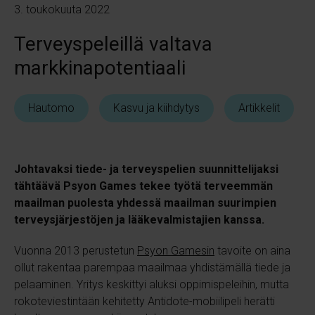
3. toukokuuta 2022
Terveyspeleillä valtava
markkinapotentiaali
Hautomo
Kasvu ja kiihdytys
Artikkelit
Johtavaksi tiede- ja terveyspelien suunnittelijaksi
tähtäävä Psyon Games tekee työtä terveemmän
maailman puolesta yhdessä maailman suurimpien
terveysjärjestöjen ja lääkevalmistajien kanssa.
Vuonna 2013 perustetun
Psyon Gamesin
tavoite on aina
ollut rakentaa parempaa maailmaa yhdistämällä tiede ja
pelaaminen. Yritys keskittyi aluksi oppimispeleihin, mutta
rokoteviestintään kehitetty Antidote-mobiilipeli herätti