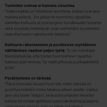
Tunteiden voimaa ei kannata sivuuttaa.
“Vaikka kaikilla on mitattavia tavoitteita, tunteet ovat aina
mukana pelissä. Jos jättää ne huomiotta, rapauttaa
vähitellen kulttuuria ja psykologisen turvallisuuden tunnetta
sekä sivuuttaa merkittävän osan esimerkiksi tavoitteiden
saavuttamiseen vaikuttavista tekijöistä.”
Kulttuurin rakentaminen ja positiivisen myötäinnon
välittäminen vaativat paljon työtä.
“Ei ole mitenkään
itsestäänselvää, että toisten huomioiminen tapahtuu
kaikissa arjen teoissa. Se vaatii jatkuvaa ja pitkäjänteistä
työtä.”
Pysähtyminen on tärkeää.
“Päivä itsessään kuvasti hyvin sitä, miten tärkeää on
pysähtyä hetkeksi minkä tahansa aiheen äärelle. Vaikka
aihe olisi itselle “helppo”, keskustelu erilaisten ihmisten
kanssa toi omaan ajatteluun uusia näkökulmia ja laajensi
ymmärrystä asioista, joita on tähän asti pitänyt