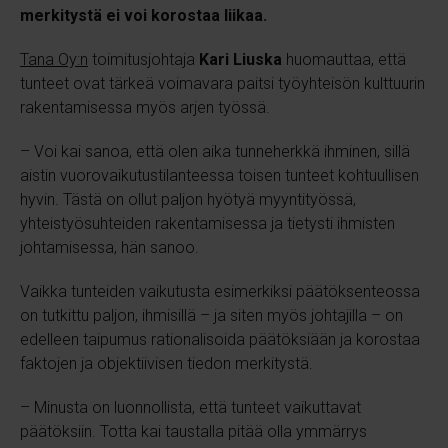
merkitystä ei voi korostaa liikaa.
Tana Oy:n
toimitusjohtaja
Kari Liuska
huomauttaa, että
tunteet ovat tärkeä voimavara paitsi työyhteisön kulttuurin
rakentamisessa myös arjen työssä.
– Voi kai sanoa, että olen aika tunneherkkä ihminen, sillä
aistin vuorovaikutustilanteessa toisen tunteet kohtuullisen
hyvin. Tästä on ollut paljon hyötyä myyntityössä,
yhteistyösuhteiden rakentamisessa ja tietysti ihmisten
johtamisessa, hän sanoo.
Vaikka tunteiden vaikutusta esimerkiksi päätöksenteossa
on tutkittu paljon, ihmisillä – ja siten myös johtajilla – on
edelleen taipumus rationalisoida päätöksiään ja korostaa
faktojen ja objektiivisen tiedon merkitystä.
– Minusta on luonnollista, että tunteet vaikuttavat
päätöksiin. Totta kai taustalla pitää olla ymmärrys