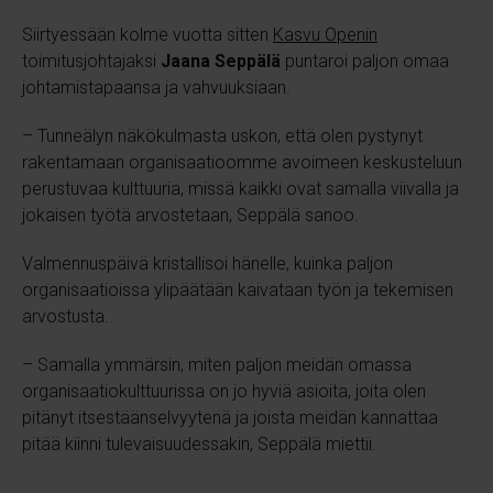
Siirtyessään kolme vuotta sitten
Kasvu Openin
toimitusjohtajaksi
Jaana Seppälä
puntaroi paljon omaa
johtamistapaansa ja vahvuuksiaan.
– Tunneälyn näkökulmasta uskon, että olen pystynyt
rakentamaan organisaatioomme avoimeen keskusteluun
perustuvaa kulttuuria, missä kaikki ovat samalla viivalla ja
jokaisen työtä arvostetaan, Seppälä sanoo.
Valmennuspäivä kristallisoi hänelle, kuinka paljon
organisaatioissa ylipäätään kaivataan työn ja tekemisen
arvostusta.
– Samalla ymmärsin, miten paljon meidän omassa
organisaatiokulttuurissa on jo hyviä asioita, joita olen
pitänyt itsestäänselvyytenä ja joista meidän kannattaa
pitää kiinni tulevaisuudessakin, Seppälä miettii.