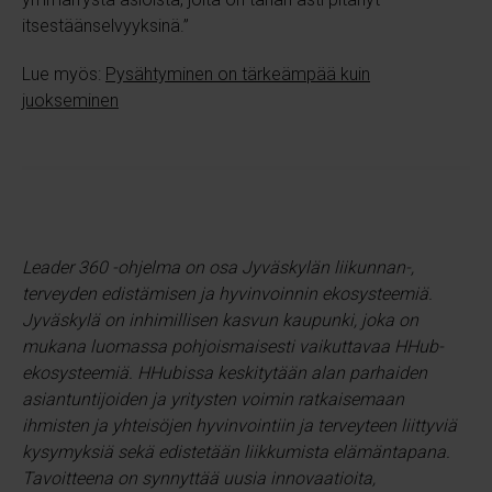
itsestäänselvyyksinä.”
Lue myös:
Pysähtyminen on tärkeämpää kuin
juokseminen
Leader 360 -ohjelma on osa Jyväskylän liikunnan-,
terveyden edistämisen ja hyvinvoinnin ekosysteemiä.
Jyväskylä on inhimillisen kasvun kaupunki, joka on
mukana luomassa pohjoismaisesti vaikuttavaa HHub-
ekosysteemiä. HHubissa keskitytään alan parhaiden
asiantuntijoiden ja yritysten voimin ratkaisemaan
ihmisten ja yhteisöjen hyvinvointiin ja terveyteen liittyviä
kysymyksiä sekä edistetään liikkumista elämäntapana.
Tavoitteena on synnyttää uusia innovaatioita,