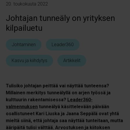
20. toukokuuta 2022
Johtajan tunneäly on yrityksen
kilpailuetu
Johtaminen
Leader360
Kasvu ja kiihdytys
Artikkelit
Tulisiko johtajan peittää vai näyttää tunteensa?
Millainen merkitys tunneälyllä on arjen työssä ja
kulttuurin rakentamisessa?
Leader360-
valmennuksen
tunneälyä käsittelevään päivään
osallistuneet Kari Liuska ja Jaana Seppälä ovat yhtä
mieltä siinä, että johtaja saa näyttää tunteitaan, mutta
ääripäitä tulisi välttää. Arvostuksen ja kiitoksen