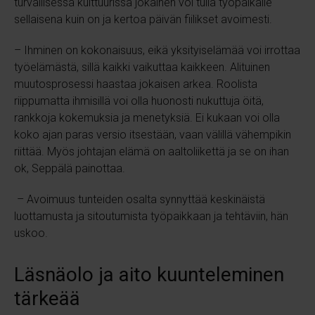
turvallisessa kulttuurissa jokainen voi tulla työpaikalle
sellaisena kuin on ja kertoa päivän fiilikset avoimesti.
– Ihminen on kokonaisuus, eikä yksityiselämää voi irrottaa
työelämästä, sillä kaikki vaikuttaa kaikkeen. Alituinen
muutosprosessi haastaa jokaisen arkea. Roolista
riippumatta ihmisillä voi olla huonosti nukuttuja öitä,
rankkoja kokemuksia ja menetyksiä. Ei kukaan voi olla
koko ajan paras versio itsestään, vaan välillä vähempikin
riittää. Myös johtajan elämä on aaltoliikettä ja se on ihan
ok, Seppälä painottaa.
– Avoimuus tunteiden osalta synnyttää keskinäistä
luottamusta ja sitoutumista työpaikkaan ja tehtäviin, hän
uskoo.
Läsnäolo ja aito kuunteleminen
tärkeää