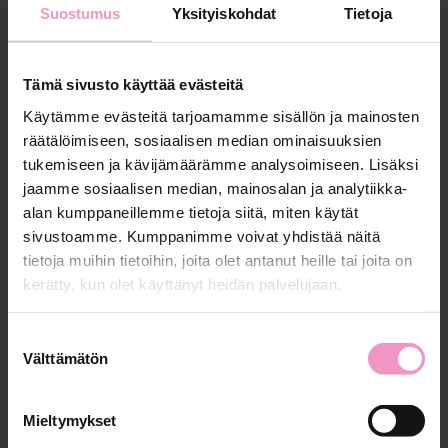
Suostumus
Yksityiskohdat
Tietoja
miten löytää aikaa aidolle läsnäololle ja kohtaamiselle.
Tätä ei voi mielestäni koskaan tehdä liikaa. Sama koskee
myös palautteen ja kiitoksen antamista, ja ennen kaikkea
Tämä sivusto käyttää evästeitä
sen antamista tasapuolisesti kaikille tiimin jäsenille, hän
pohtii.
Käytämme evästeitä tarjoamamme sisällön ja mainosten
räätälöimiseen, sosiaalisen median ominaisuuksien
tukemiseen ja kävijämäärämme analysoimiseen. Lisäksi
Mitä ajatuksia
jaamme sosiaalisen median, mainosalan ja analytiikka-
valmennuspäivästä jäi käteen?
alan kumppaneillemme tietoja siitä, miten käytät
sivustoamme. Kumppanimme voivat yhdistää näitä
Kari Liuska:
tietoja muihin tietoihin, joita olet antanut heille tai joita on
kerätty, kun olet käyttänyt heidän palvelujaan.
Kiittäminen ja palautteen antaminen.
“Suomi on siinä vähän melankolinen maa, että emme
S
osaa luontaisesti antaa kiitosta ja kehuja. Ja vaikka itse
Välttämätön
u
antaisi kehuja, ei välttämättä kuitenkaan saa sitä omasta
o
työstään. Valmennuspäivän aikana huomasin, miten
s
Mieltymykset
hyvältä tuntui muidenkin puolesta, kun he saivat positiivista
t