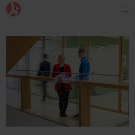
Siirry
suoraan
sisältöön