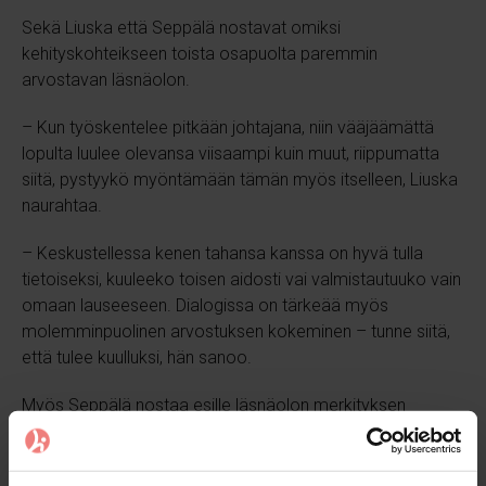
Sekä Liuska että Seppälä nostavat omiksi
kehityskohteikseen toista osapuolta paremmin
arvostavan läsnäolon.
– Kun työskentelee pitkään johtajana, niin vääjäämättä
lopulta luulee olevansa viisaampi kuin muut, riippumatta
siitä, pystyykö myöntämään tämän myös itselleen, Liuska
naurahtaa.
– Keskustellessa kenen tahansa kanssa on hyvä tulla
tietoiseksi, kuuleeko toisen aidosti vai valmistautuuko vain
omaan lauseeseen. Dialogissa on tärkeää myös
molemminpuolinen arvostuksen kokeminen – tunne siitä,
että tulee kuulluksi, hän sanoo.
Myös Seppälä nostaa esille läsnäolon merkityksen
kohtaamisissa.
– Kysymys ei ole pelkästään siitä, “mitä kuuluu”, vaan