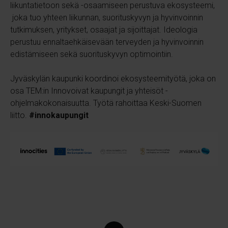
liikuntatietoon sekä
-osaamiseen perustuva ekosysteemi,
joka tuo yhteen liikunnan, suorituskyvyn ja hyvinvoinnin
tutkimuksen, yritykset, osaajat ja sijoittajat.
Ideologia
perustuu ennaltaehkäisevään terveyden ja hyvinvoinnin
edistämiseen sekä suorituskyvyn optimointiin.
Jyväskylän kaupunki koordinoi ekosysteemityötä, joka on
osa TEM:in Innovoivat kaupungit ja yhteisöt -
ohjelmakokonaisuutta. Työtä rahoittaa Keski-Suomen
liitto.
#innokaupungit