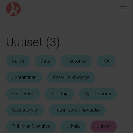
Siirry
suoraan
sisältöön
Uutiset (3)
Kaikki
Data
Hautomo
IVA
Johtaminen
Kasvu ja kiihdytys
Leader360
Sijoittaja
Sport Suomi
Suorituskyky
Tutkimus & innovaatio
Tutkimus & kehitys
Urheilu
Uutiset