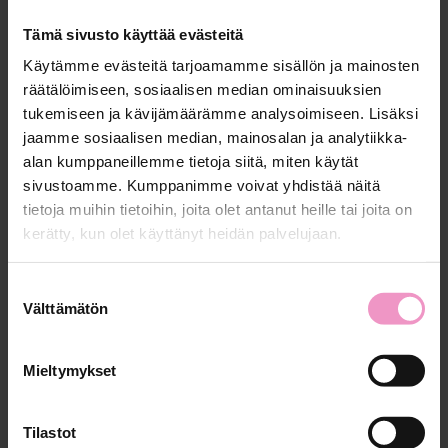
Tämä sivusto käyttää evästeitä
Käytämme evästeitä tarjoamamme sisällön ja mainosten
räätälöimiseen, sosiaalisen median ominaisuuksien
20. jouluk. 2022
tukemiseen ja kävijämäärämme analysoimiseen. Lisäksi
jaamme sosiaalisen median, mainosalan ja analytiikka-
Parempaa suorituskykyä ja uutta
alan kumppaneillemme tietoja siitä, miten käytät
liiketoimintaa – Jyväskylän ja Bilbaon
sivustoamme. Kumppanimme voivat yhdistää näitä
yhteistyö etenee vauhdilla
tietoja muihin tietoihin, joita olet antanut heille tai joita on
kerätty, kun olet käyttänyt heidän palvelujaan.
Liikuntatieteellisen tiedekunnan tutkimuksen ja
innovaatioiden varadekaani, professori Neil Cronin...
S
Välttämätön
u
o
s
Mieltymykset
t
10. lokak. 2022
u
m
Tilastot
Hyvinvointi kasvun tekijänä – Aamukahvit