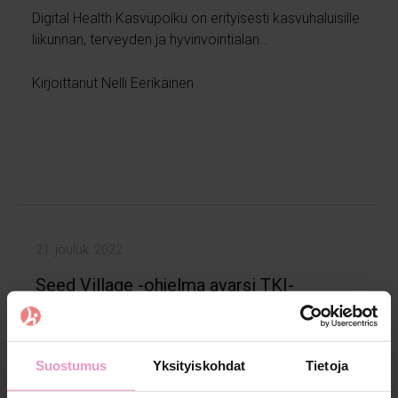
Digital Health Kasvupolku on erityisesti kasvuhaluisille
liikunnan, terveyden ja hyvinvointialan...
Kirjoittanut Nelli Eerikäinen
21. jouluk. 2022
Seed Village -ohjelma avarsi TKI-
verkostoja
Yrityssektori on Suomen merkittävin T&K-toiminnan
Suostumus
Yksityiskohdat
Tietoja
rahoittaja, ja suurin osa tutkimus- ja...