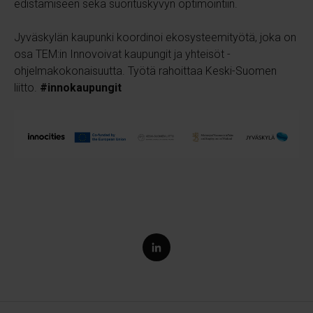
edistämiseen sekä suorituskyvyn optimointiin.
Jyväskylän kaupunki koordinoi ekosysteemityötä, joka on
osa TEM:in Innovoivat kaupungit ja yhteisöt -
ohjelmakokonaisuutta. Työtä rahoittaa Keski-Suomen
liitto.
#innokaupungit