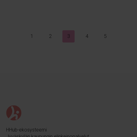
1
2
3
4
5
HHub-ekosysteemi
Jyväskylän kaupungin elinkeinopalvelut